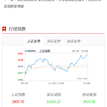
实现财富增值
行情指数
上证走势
深证走势
创业走势
上证指数
深证成指
创业板指
3900.35
14110.12
3515.56