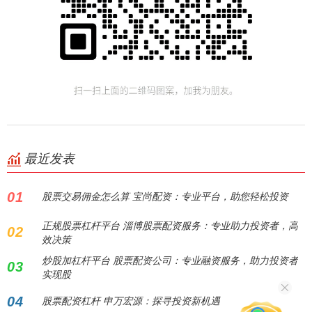
最近发表
01
股票交易佣金怎么算 宝尚配资：专业平台，助您轻松投资
正规股票杠杆平台 淄博股票配资服务：专业助力投资者，高
02
效决策
炒股加杠杆平台 股票配资公司：专业融资服务，助力投资者
03
实现股
04
股票配资杠杆 申万宏源：探寻投资新机遇