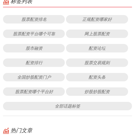
标签列表
股票配资排名
正规配资哪家好
股票配资平台哪个可靠
网上股票配资
股市融资
配资论坛
配资排行
股票交易规则
全国炒股配资门户
配资头条
股票配资哪个平台好
炒股炒股配资
全部话题标签
热门文章