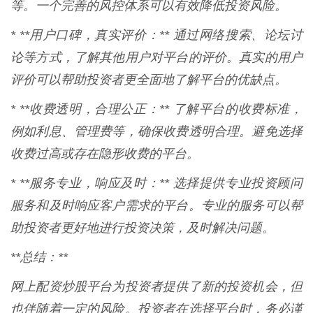
等。一个完善的风控体系可以有效降低投资风险。
* **用户口碑，真实评价：** 通过网络搜索、论坛讨
论等方式，了解其他用户对平台的评价。真实的用户
评价可以帮助投资者更全面地了解平台的优缺点。
* **收费透明，合理公正：** 了解平台的收费标准，
例如利息、管理费等，确保收费透明合理。避免选择
收费过高或存在隐形收费的平台。
* **服务专业，响应及时：** 选择提供专业投资顾问
服务和及时响应客户需求的平台。专业的服务可以帮
助投资者更好地进行投资决策，及时解决问题。
**总结：**
网上配资炒股平台为投资者提供了新的投资机会，但
也伴随着一定的风险。投资者在选择平台时，务必谨