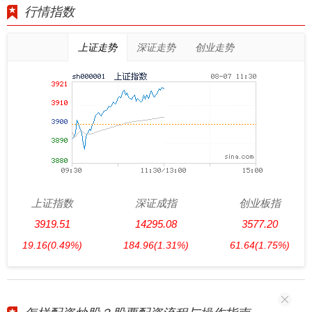
行情指数
上证走势
深证走势
创业走势
上证指数
深证成指
创业板指
3919.51
14295.08
3577.20
19.16
(0.49%)
184.96
(1.31%)
61.64
(1.75%)