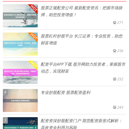
股票正规配资公司 最新配资资讯：把握市场脉
搏，助您投资增值！
271
股票杠杆炒股平台 长江证券：专业投资，助您
财富增值
256
配资平台APP下载 股升网助力投资者，掌握股市
动态，实现财富
252
4
专业炒股配资 股票配资盈利
243
5
配资资深炒股配资门户 期货配资新形式解析：
高效资金利用与风险