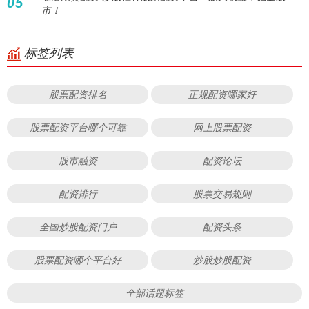
05
市！
标签列表
股票配资排名
正规配资哪家好
股票配资平台哪个可靠
网上股票配资
股市融资
配资论坛
配资排行
股票交易规则
全国炒股配资门户
配资头条
股票配资哪个平台好
炒股炒股配资
全部话题标签