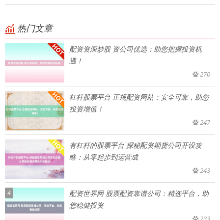
热门文章
配资资深炒股 资公司优选：助您把握投资机
遇！
270
杠杆股票平台 正规配资网站：安全可靠，助您
投资增值！
247
有杠杆的股票平台 探秘配资期货公司开设攻
略：从零起步到运营成
243
4
配资世界网 股票配资靠谱公司：精选平台，助
您稳健投资
233