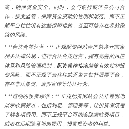
离，确保资金安全。同时，会与银行或证券公司合
作，接受监管，保障资金流动的透明和规范。而不正
规平台往往没有这些保障措施，甚至可能存在卷款跑
路的风险。
* **合法合规运营：** 正规配资网站会严格遵守国家
相关法律法规，进行合法合规运营，拥有完善的风控
配资操作指南
体系和风险管理机制，
能够有效控制投
资风险。而不正规平台往往缺乏监管杠杆股票平台，
存在非法集资、虚假宣传等违法行为。
* **透明的收费标准：** 正规配资网站会公开透明地
展示收费标准，包括利息、管理费等，让投资者清楚
了解各项费用。而不正规平台可能会隐瞒收费项目，
或者在后期随意增加费用，损害投资者的利益。