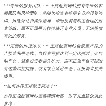
* **专业的服务团队：** 正规配资网站拥有专业的客
服团队和风控团队，能够为投资者提供专业的投资咨
询、风险评估和操作指导，帮助投资者制定合理的投
资策略。而不正规平台往往缺乏专业人员，无法提供
有效的服务。
* **完善的风控体系：** 正规配资网站会设置严格的
止损线和平仓线，当投资亏损达到一定比例时，会自
动平仓，避免投资者损失扩大。而不正规平台可能没
有这些风控措施，或者故意延迟平仓，让投资者损失
惨重。
**如何选择正规配资网站？**
选择正规配资网站需要谨慎考察，以下几点建议供您
参考：