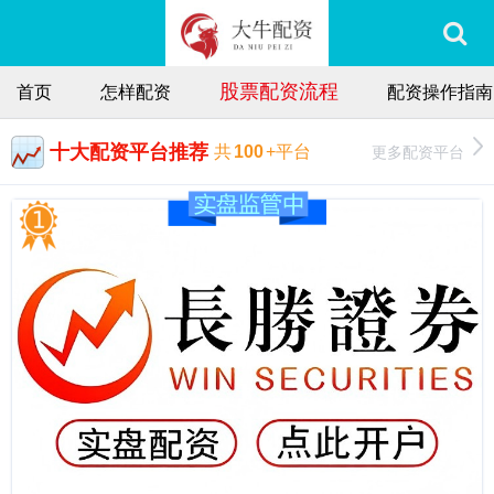
股票配资流程
首页
怎样配资
配资操作指南
十大配资平台推荐
更多配资平台
共
100
+平台