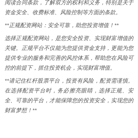
阅读合同条款，了解双方的权利和义务，特别是关于
资金安全、收费标准、风险控制等方面的条款。
**正规配资网站：安全可靠，助您投资增值！**
选择正规配资网站，是您安全投资、实现财富增值的
关键。正规平台不仅能为您提供资金支持，更能为您
提供专业的服务和完善的风控体系，帮助您在风险可
控的前提下，抓住投资机会，实现财富增值。
**请记住杠杆股票平台，投资有风险，配资需谨慎。
在选择配资平台时，务必擦亮眼睛，选择正规、安
全、可靠的平台，才能保障您的投资安全，实现您的
财富梦想！**