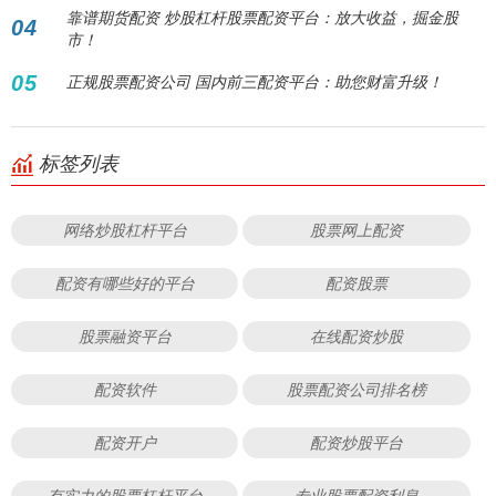
靠谱期货配资 炒股杠杆股票配资平台：放大收益，掘金股
04
市！
05
正规股票配资公司 国内前三配资平台：助您财富升级！
标签列表
网络炒股杠杆平台
股票网上配资
配资有哪些好的平台
配资股票
股票融资平台
在线配资炒股
配资软件
股票配资公司排名榜
配资开户
配资炒股平台
有实力的股票杠杆平台
专业股票配资利息