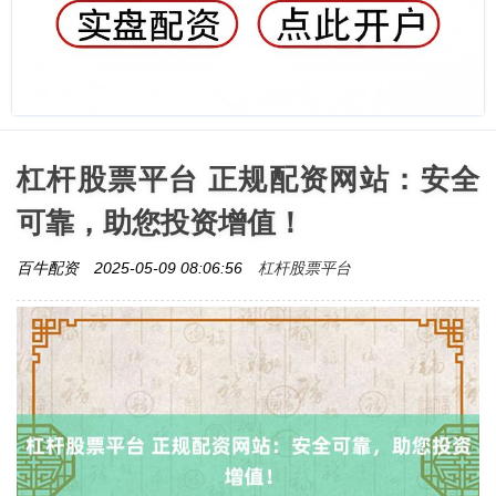
杠杆股票平台 正规配资网站：安全
可靠，助您投资增值！
杠杆股票平台
百牛配资
2025-05-09 08:06:56