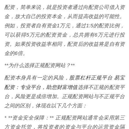
配资，简单来说，就是投资者通过向配资公司借入资
金，放大自己的投资本金，从而提高收益的可能性。
例如，投资者自有资金1万元，通过1:5的配资比例，
可以获得5万元的配资资金，总共拥有6万元进行投
资。如果投资收益率相同，配资后的收益将是自有资
金的6倍。
**为什么选择正规配资网站？**
股票杠杆正规平台 易宝
配资本身具有一定的风险，
配资：专业平台，助您财富增值
选择不正规的配资平
台，风险更是成倍增加。正规配资网站与不正规平台
之间的区别，体现在以下几个方面：
* **资金安全保障：** 正规配资网站通常会采用第三
方资金托管，将投资者的资金与平台的运营资金隔