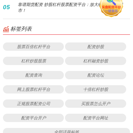
靠谱期货配资 炒股杠杆股票配资平台：放大收益，掘金股
05
市！
标签列表
股票百倍杠杆平台
配资炒股
杠杆炒股股票
杠杆融资炒股
配资查询
配资论坛
网上股票杠杆平台
十倍杠杆炒股
正规股票配资公司
买股票怎么开户
配资平台开户
配资平台网址
全部话题标签