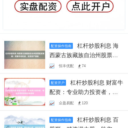
杠杆炒股利息 海
配资操作指南
西蒙古族藏族自治州股票配
资策略：把握市场机遇，实
恒丰优配
74
现资产增值
杠杆炒股利息 财富牛
配资开户
配资：专业助力投资者，轻
松实现财富增长新篇章
众盈易配
120
杠杆炒股利息 百
配资操作指南